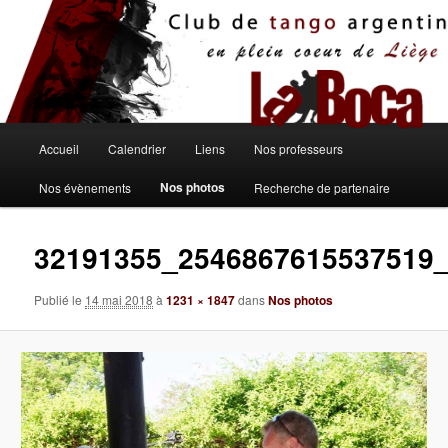
Aller
au
contenu
principal
Menu
Accueil
Calendrier
Liens
Nos professeurs
principal
Nos photos
Nos évènements
Recherche de partenaire
32191355_2546867615537519
Publié le
14 mai 2018
à
1231 × 1847
dans
Nos photos