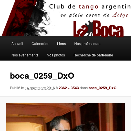
Aller
au
contenu
principal
Menu
Accueil
Calendrier
Liens
Nos professeurs
principal
Nos évènements
Nos photos
Recherche de partenaire
boca_0259_DxO
Publié le
14 novembre 2016
à
2362 × 3543
dans
boca_0259_DxO