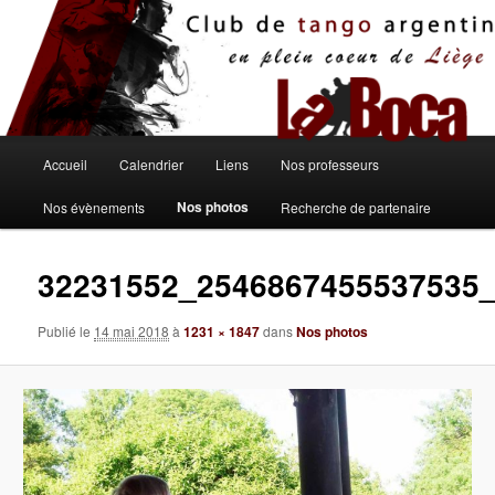
Aller
au
contenu
principal
Menu
Accueil
Calendrier
Liens
Nos professeurs
principal
Nos photos
Nos évènements
Recherche de partenaire
32231552_2546867455537535
Publié le
14 mai 2018
à
1231 × 1847
dans
Nos photos