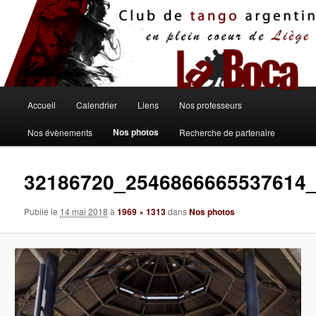
Aller
au
contenu
principal
Menu
Accueil
Calendrier
Liens
Nos professeurs
principal
Nos photos
Nos évènements
Recherche de partenaire
32186720_2546866665537614
Publié le
14 mai 2018
à
1969 × 1313
dans
Nos photos