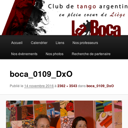
Aller
au
contenu
principal
Menu
Accueil
Calendrier
Liens
Nos professeurs
principal
Nos évènements
Nos photos
Recherche de partenaire
boca_0109_DxO
Publié le
14 novembre 2016
à
2362 × 3543
dans
boca_0109_DxO