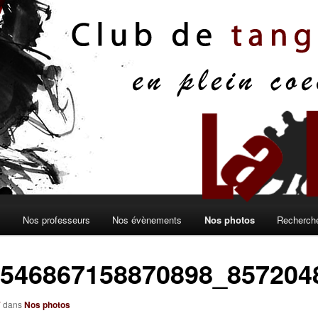
s
Nos professeurs
Nos évènements
Nos photos
Recherche
2546867158870898_857204
7
dans
Nos photos