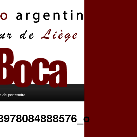
 de partenaire
8978084888576_o