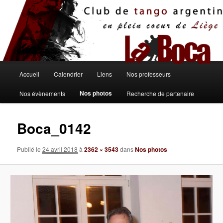
Aller
au
contenu
principal
Menu
Accueil
Calendrier
Liens
Nos professeurs
principal
Nos photos
Nos évènements
Recherche de partenaire
Boca_0142
Publié le
24 avril 2018
à
2362 × 3543
dans
Nos photos