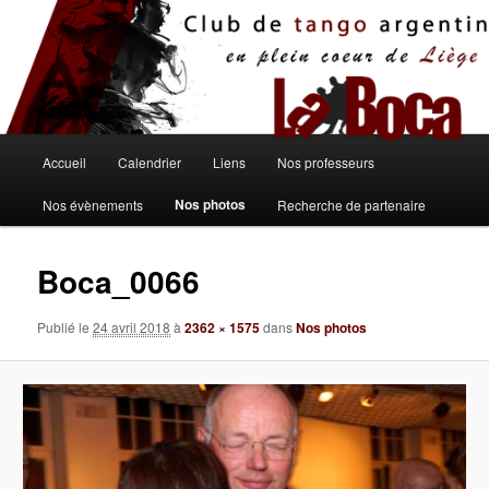
Aller
au
contenu
principal
Menu
Accueil
Calendrier
Liens
Nos professeurs
principal
Nos photos
Nos évènements
Recherche de partenaire
Boca_0066
Publié le
24 avril 2018
à
2362 × 1575
dans
Nos photos