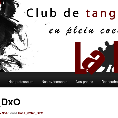
s
Nos professeurs
Nos évènements
Nos photos
Recherche 
_DxO
× 3543
dans
boca_0267_DxO