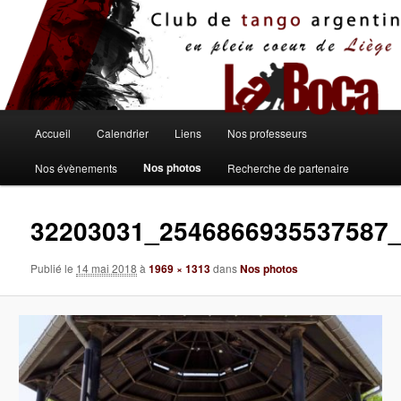
Aller
au
contenu
principal
Menu
Accueil
Calendrier
Liens
Nos professeurs
principal
Nos photos
Nos évènements
Recherche de partenaire
32203031_2546866935537587
Publié le
14 mai 2018
à
1969 × 1313
dans
Nos photos