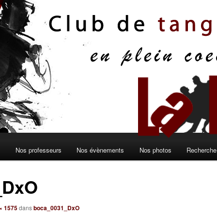
s
Nos professeurs
Nos évènements
Nos photos
Recherche 
_DxO
× 1575
dans
boca_0031_DxO