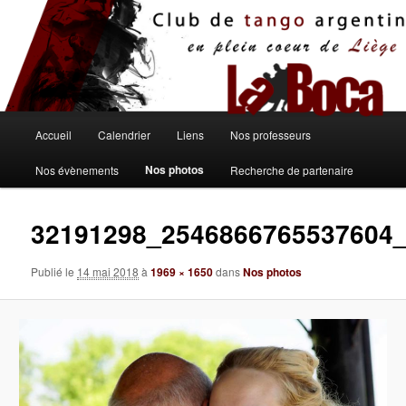
Aller
au
contenu
principal
Menu
Accueil
Calendrier
Liens
Nos professeurs
principal
Nos photos
Nos évènements
Recherche de partenaire
32191298_2546866765537604
Publié le
14 mai 2018
à
1969 × 1650
dans
Nos photos