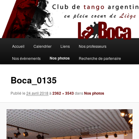
Aller
au
contenu
principal
Menu
Accueil
Calendrier
Liens
Nos professeurs
principal
Nos photos
Nos évènements
Recherche de partenaire
Boca_0135
Publié le
24 avril 2018
à
2362 × 3543
dans
Nos photos