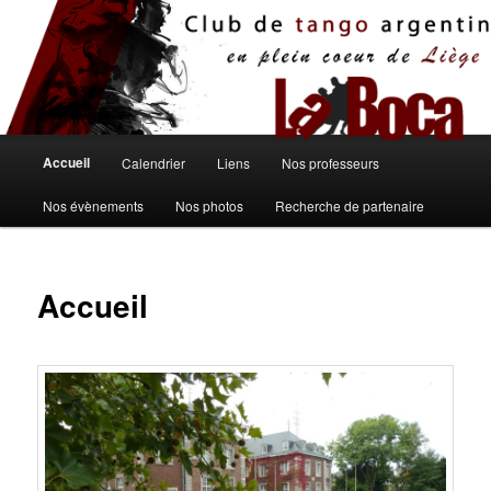
Aller
au
contenu
principal
Menu
Accueil
Calendrier
Liens
Nos professeurs
principal
Nos évènements
Nos photos
Recherche de partenaire
Accueil