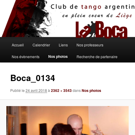
Aller
au
contenu
principal
Menu
Accueil
Calendrier
Liens
Nos professeurs
principal
Nos photos
Nos évènements
Recherche de partenaire
Boca_0134
Publié le
24 avril 2018
à
2362 × 3543
dans
Nos photos