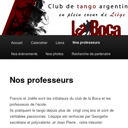
Aller
au
contenu
principal
Menu
Nos professeurs
Accueil
Calendrier
Liens
principal
Nos évènements
Nos photos
Recherche de partenaire
Nos professeurs
Francis et Joëlle sont les initiateurs du club de la Boca et les
professeurs de l’école.
Ils pratiquent le tango depuis plus de vingt cinq ans et sont de
véritables passionnés. L’équipe est renforcée par Georgette
secrétaire et polyvalente ,et Jean Pierre , notre trésorier.