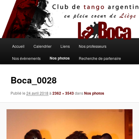
Aller
au
contenu
principal
Menu
Accueil
Calendrier
Liens
Nos professeurs
principal
Nos photos
Nos évènements
Recherche de partenaire
Boca_0028
Publié le
24 avril 2018
à
2362 × 3543
dans
Nos photos