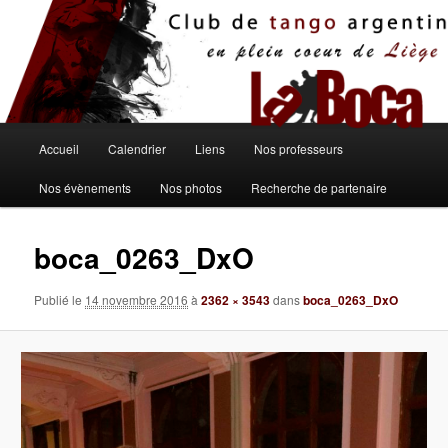
Aller
au
contenu
principal
Menu
Accueil
Calendrier
Liens
Nos professeurs
principal
Nos évènements
Nos photos
Recherche de partenaire
boca_0263_DxO
Publié le
14 novembre 2016
à
2362 × 3543
dans
boca_0263_DxO