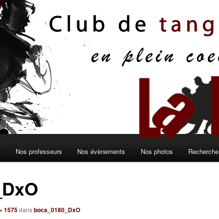
s
Nos professeurs
Nos évènements
Nos photos
Recherche 
_DxO
× 1575
dans
boca_0180_DxO