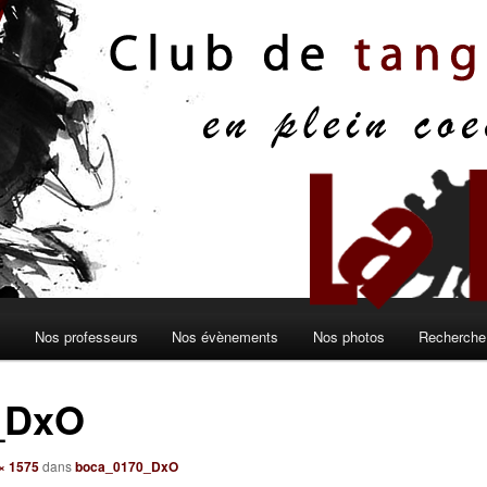
s
Nos professeurs
Nos évènements
Nos photos
Recherche 
_DxO
× 1575
dans
boca_0170_DxO