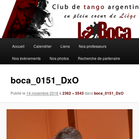
Aller
au
contenu
principal
Menu
Accueil
Calendrier
Liens
Nos professeurs
principal
Nos évènements
Nos photos
Recherche de partenaire
boca_0151_DxO
Publié le
14 novembre 2016
à
2362 × 3543
dans
boca_0151_DxO