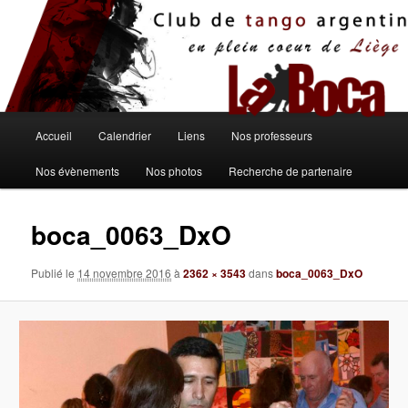
Aller
au
contenu
principal
Menu
Accueil
Calendrier
Liens
Nos professeurs
principal
Nos évènements
Nos photos
Recherche de partenaire
boca_0063_DxO
Publié le
14 novembre 2016
à
2362 × 3543
dans
boca_0063_DxO