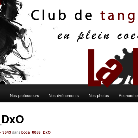
s
Nos professeurs
Nos évènements
Nos photos
Recherche 
_DxO
× 3543
dans
boca_0058_DxO