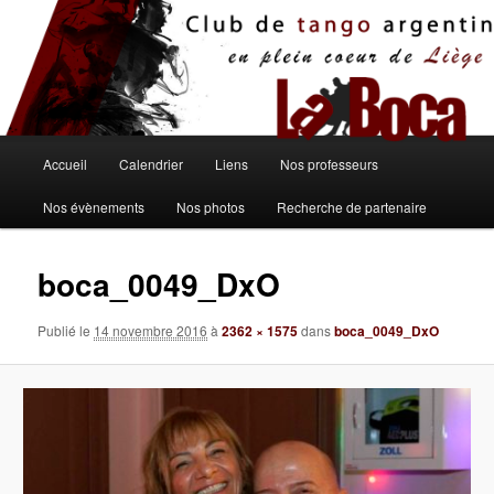
Aller
au
contenu
principal
Menu
Accueil
Calendrier
Liens
Nos professeurs
principal
Nos évènements
Nos photos
Recherche de partenaire
boca_0049_DxO
Publié le
14 novembre 2016
à
2362 × 1575
dans
boca_0049_DxO