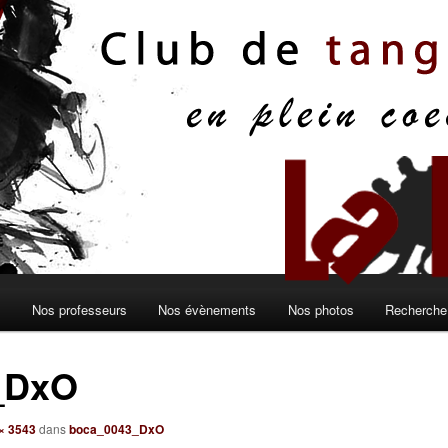
s
Nos professeurs
Nos évènements
Nos photos
Recherche 
_DxO
× 3543
dans
boca_0043_DxO