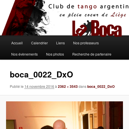
Aller
au
contenu
principal
Menu
Accueil
Calendrier
Liens
Nos professeurs
principal
Nos évènements
Nos photos
Recherche de partenaire
boca_0022_DxO
Publié le
14 novembre 2016
à
2362 × 3543
dans
boca_0022_DxO