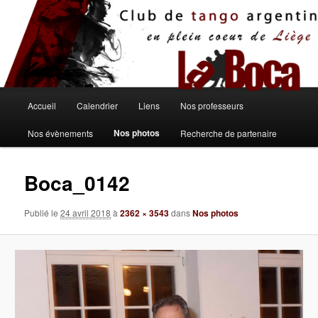
Aller
au
contenu
principal
Menu
Accueil
Calendrier
Liens
Nos professeurs
principal
Nos photos
Nos évènements
Recherche de partenaire
Boca_0142
Publié le
24 avril 2018
à
2362 × 3543
dans
Nos photos