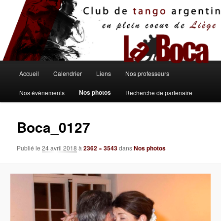
Aller
au
contenu
principal
Menu
Accueil
Calendrier
Liens
Nos professeurs
principal
Nos photos
Nos évènements
Recherche de partenaire
Boca_0127
Publié le
24 avril 2018
à
2362 × 3543
dans
Nos photos