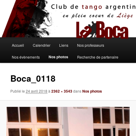
Aller
au
contenu
principal
Menu
Accueil
Calendrier
Liens
Nos professeurs
principal
Nos photos
Nos évènements
Recherche de partenaire
Boca_0118
Publié le
24 avril 2018
à
2362 × 3543
dans
Nos photos