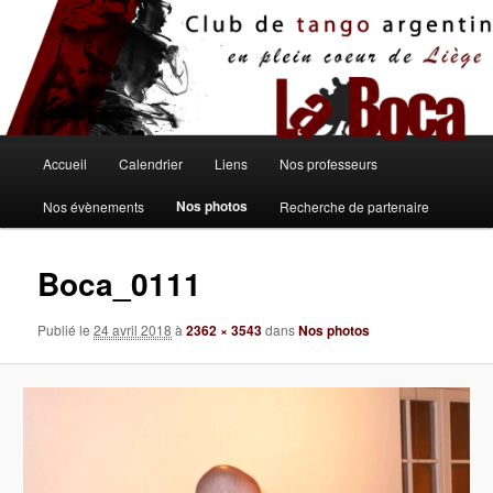
Aller
au
contenu
principal
Menu
Accueil
Calendrier
Liens
Nos professeurs
principal
Nos photos
Nos évènements
Recherche de partenaire
Boca_0111
Publié le
24 avril 2018
à
2362 × 3543
dans
Nos photos