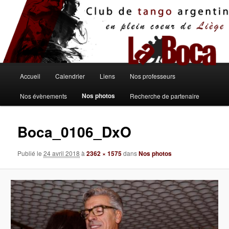
Aller
au
contenu
principal
Menu
Accueil
Calendrier
Liens
Nos professeurs
principal
Nos photos
Nos évènements
Recherche de partenaire
Boca_0106_DxO
Publié le
24 avril 2018
à
2362 × 1575
dans
Nos photos