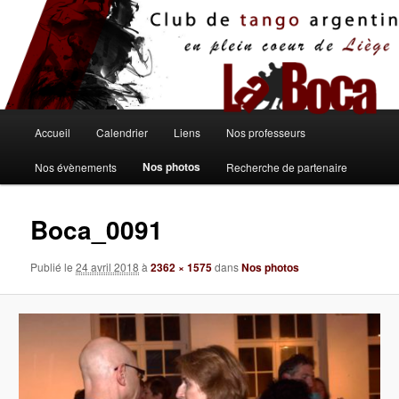
Aller
au
contenu
principal
Menu
Accueil
Calendrier
Liens
Nos professeurs
principal
Nos photos
Nos évènements
Recherche de partenaire
Boca_0091
Publié le
24 avril 2018
à
2362 × 1575
dans
Nos photos