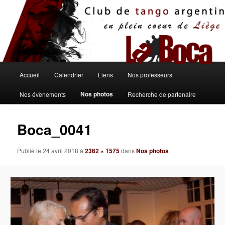
Aller
au
contenu
principal
Menu
Accueil
Calendrier
Liens
Nos professeurs
principal
Nos photos
Nos évènements
Recherche de partenaire
Boca_0041
Publié le
24 avril 2018
à
2362 × 1575
dans
Nos photos