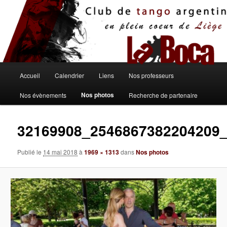
Aller
au
contenu
principal
Menu
Accueil
Calendrier
Liens
Nos professeurs
principal
Nos photos
Nos évènements
Recherche de partenaire
32169908_2546867382204209
Publié le
14 mai 2018
à
1969 × 1313
dans
Nos photos