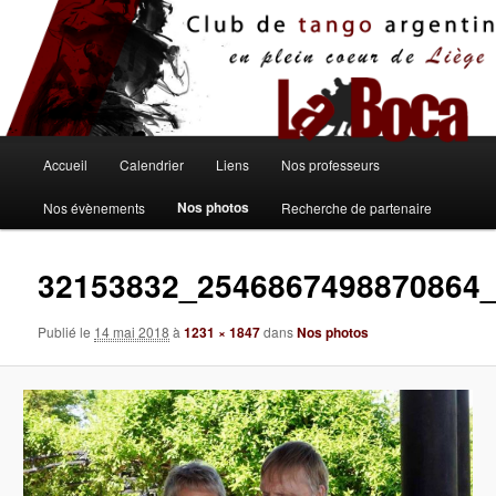
Aller
au
contenu
principal
Menu
Accueil
Calendrier
Liens
Nos professeurs
principal
Nos photos
Nos évènements
Recherche de partenaire
32153832_2546867498870864
Publié le
14 mai 2018
à
1231 × 1847
dans
Nos photos