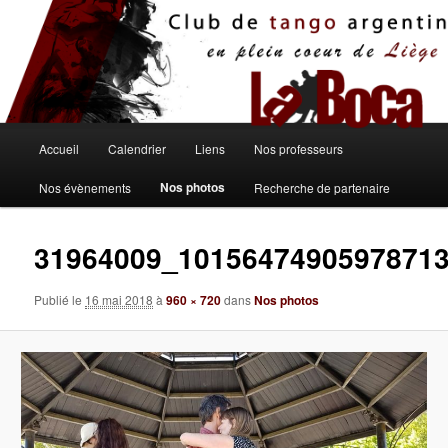
Aller
au
contenu
principal
Menu
Accueil
Calendrier
Liens
Nos professeurs
principal
Nos photos
Nos évènements
Recherche de partenaire
31964009_1015647490597871
Publié le
16 mai 2018
à
960 × 720
dans
Nos photos